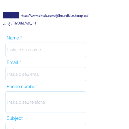
mais extenso.
suas cores em relação às respetivas
ATENÇÃO: Se escolheres esta opção de
fotografias. Isto acontece por motivos
envio, não nos responsabilizamos por
TIKTOK:
https://www.tiktok.com/@lm_reiki_e_terapias?
de luz e, no caso dos cristais, porque são
qualquer extravio na encomenda. 🙏
verdadeiros. Os cristais
_t=8jbTrhQthLM&_r=1
Acréscimo de 0,50€ por cada produto
autênticos contêm algumas
adicional
imperfeições nas suas cores e/ou
Correio registado
-
4€.
Período médio de
Name
formatos;
entrega de cerca de 1 dia útil para
2. Quando mencionados na secção
Portugal Continental e de cerca de 2 dias
"DETALHES DO PRODUTO", alguns
úteis para os Açores e Madeira.
Esta
produtos podem variar entre um preço
opção de envio é a mais rápida e
Email
mínimo e um preço máximo, de acordo
segura. 🙏
com as peças utilizadas na sua
Acréscimo de 0,50€ por cada produto
personalização;
adicional
3. Cada produto inclui um saquinho de
Phone number
organza, um registo com a localização
MÉTODOS DE PAGAMENTO
dos 7 chakras principais e em que
MBWAY
- 963367581
chakra(s) específico(s) o mesmo produto
TRANSFERÊNCIA BANCÁRIA
- PT50
atua e um pergaminho com informação
0018 0003 6040 7608 0207 7
detalhada sobre as suas propriedades
Subject
terapêuticas.
*[ATENÇÃO:
------------------------------------------------
1 -
CHECKOUT:
Vais verificar que, neste