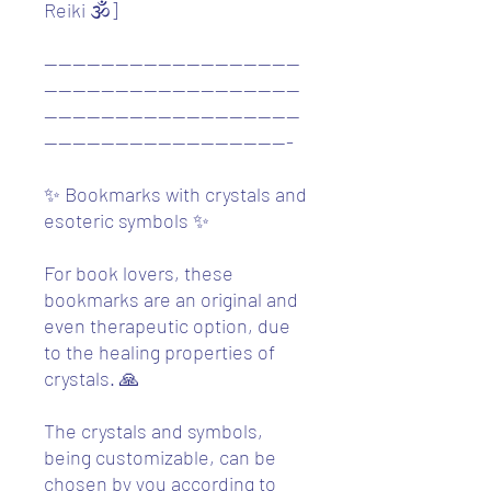
Reiki 🕉️]
------------------------------------
------------------------------------
------------------------------------
-----------------------------------
✨ Bookmarks with crystals and
esoteric symbols ✨
For book lovers, these
bookmarks are an original and
even therapeutic option, due
to the healing properties of
crystals. 🙏
The crystals and symbols,
being customizable, can be
chosen by you according to