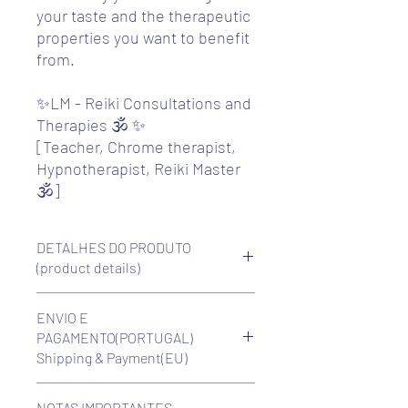
your taste and the therapeutic
properties you want to benefit
from.
✨LM - Reiki Consultations and
Therapies 🕉️ ✨
[Teacher, Chrome therapist,
Hypnotherapist, Reiki Master
🕉️]
DETALHES DO PRODUTO
(product details)
Material - Metal dourado ou prateado
ENVIO E
(zinco, aço e outros), cristais e símbolos
PAGAMENTO(PORTUGAL)
esotéricos;
Shipping & Payment(EU)
Os cristais e símbolos esotéricos, sendo
personalizáveis, são escolhidos por ti, de
PORTES (custo
adicional
ao preço dos
acordo com o teu gosto e com as
NOTAS IMPORTANTES