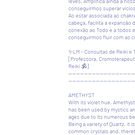
leves. Amplifica ainda a nos
conseguirmos superar vícios
Ao estar associada ao chakr
cabeça, facilita a expansão 
conexão ao Todo e a todos e
conseguirmos fluir com as c
✨LM - Consultas de Reiki e 
[Professora, Cromoterapeut
Reiki 🕉️]
----------------------------------
---------------------------------
AMETHYST
With its violet hue, Amethyst 
has been used by mystics an
ages due to its numerous ben
Being a variety of Quartz, it
common crystals and, therefo