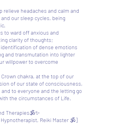
Registered shipping - 
help relieve headaches and calm and
3-5 working days for E
 and our sleep cycles, being
and safest. 🙏
ic.
Additional 1€ for each 
ps to ward off anxious and
PAYMENT METHODS
ing clarity of thoughts;
MBWAY - 963367581
 identification of dense emotions
BANK TRANSFER - PT5
ng and transmutation into lighter
our willpower to overcome
*[ATTENTION:
1 - CHECKOUT: You will
 Crown chakra, at the top of our
possible to check out 
nsion of our state of consciousness,
point of purchasing yo
product(s) you wish to
 and to everyone and the letting go
chose (normal shipping
 with the circumstances of Life.
PREFERABLY via WHATS
resort, via email (lm.
and Therapies🕉️✨
apologize in advance 
Hypnotherapist, Reiki Master 🕉️]
to resolve this issue a
2 - After you have mad
me proof of payment w