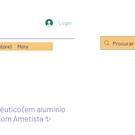
Login
store)
More
êutico (em alumínio
com Ametista ✨