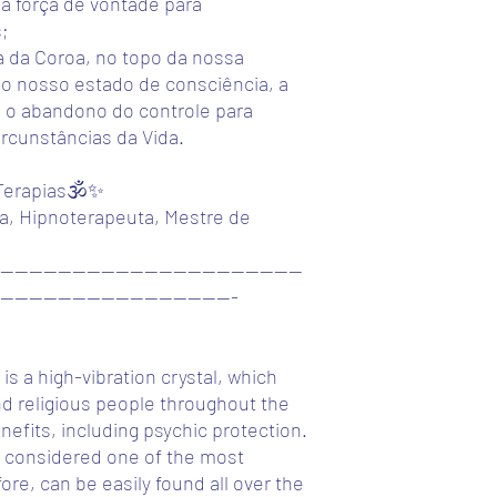
sa força de vontade para
(lm.reiki.e.terapias@
2. When mentioned in
;
desculpa pelo incómo
some products may va
a da Coroa, no topo da nossa
este problema o mais
maximum price, accordi
2 - Após teres efetua
customization;
do nosso estado de consciência, a
produto(s), envia-m
3. Each product includ
 o abandono do controle para
pagamento com o
val
location of the 7 main
ircunstâncias da Vida.
do(s) artigo(s)
que co
chakra(s) the same pr
o WHATSAPP (96336758
detailed information ab
Terapias🕉️✨
lm.reiki.e.terapias@g
a, Hipnoterapeuta, Mestre de
Muito obrigada ... 🙏
------------------------------------------
--------------------------
----------------------------------
-----------
SHIPPING AND PAYME
is a high-vibration crystal, which
SHIPPING (additional co
d religious people throughout the
*Normal shipping - 4€.
efits, including psychic protection.
10 working days for EU
ATTENTION: If you cho
 is considered one of the most
responsible for any los
re, can be easily found all over the
Add 1€ for each additi