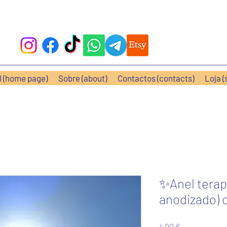
al (home page)
Sobre (about)
Contactos (contacts)
Loja (
✨Anel terap
anodizado) 
Preço
4,00 €