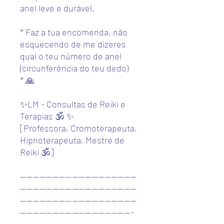
anel leve e durável.
* Faz a tua encomenda, não
esquecendo de me dizeres
qual o teu número de anel
(circunferência do teu dedo)
* 🙏
✨LM - Consultas de Reiki e
Terapias 🕉️ ✨
[Professora, Cromoterapeuta,
Hipnoterapeuta, Mestre de
Reiki 🕉️]
------------------------------------
------------------------------------
------------------------------------
-----------------------------------